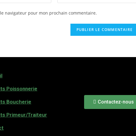
 le navigateur pour mon prochain commentaire.
l
ts Poissonnerie
its Boucherie
Contactez-nous
ts Primeur/Traiteur
ct