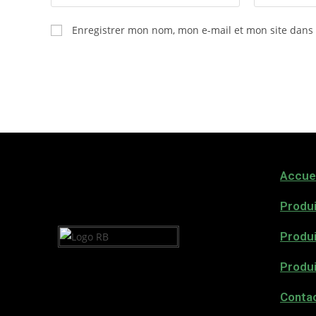
Enregistrer mon nom, mon e-mail et mon site dans
Accuei
Produi
Produ
Produi
Conta